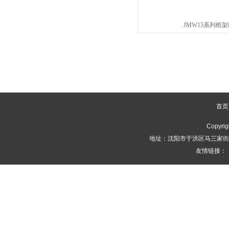
JMW15系列框
首页
Copyrig
地址：沈阳市于洪区马三家街道永
友情链接：